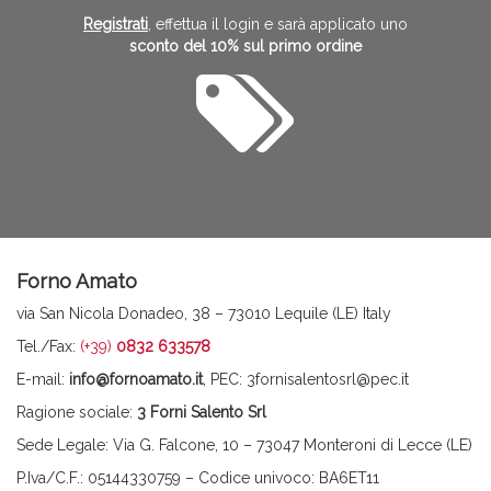
Registrati
, effettua il login e sarà applicato uno
sconto del 10% sul primo ordine
Forno Amato
via San Nicola Donadeo, 38 – 73010 Lequile (LE) Italy
Tel./Fax:
(+39)
0832 633578
E-mail:
info@fornoamato.it
, PEC: 3fornisalentosrl@pec.it
Ragione sociale:
3 Forni Salento Srl
Sede Legale: Via G. Falcone, 10 – 73047 Monteroni di Lecce (LE)
P.Iva/C.F.: 05144330759 – Codice univoco: BA6ET11