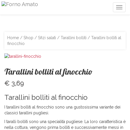
Togg
navig
Home
/
Shop
/
Sfizi salati
/
Tarallini bolliti
/ Tarallini bolliti al
finocchio
Tarallini bolliti al finocchio
€
3,69
Tarallini bolliti al finocchio
I tarallini bolliti al finocchio sono una gustosissima variante dei
classici tarallini pugliesi.
I taralli bolliti sono una specialità pugliese. La loro caratteristica è
nella cottura, vengono prima bolliti e successivamente messi in