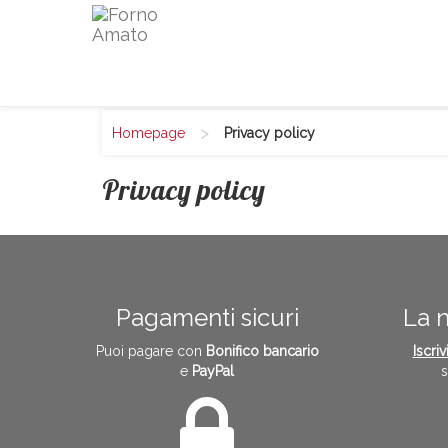
>
Homepage
Privacy policy
Privacy policy
Pagamenti sicuri
La 
Puoi pagare con
Bonifico bancario
Iscrivi
e
PayPal
s