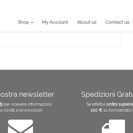
Shop
My Account
About us
Contact us
nostra newsletter
Spedizioni Grat
ti
per ricevere informazioni
Se effettui
ordini superio
u novità e promozioni.
100 €
su fornoamato.i