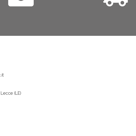
it
 Lecce (LE)