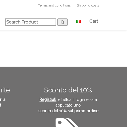
Terms and conditions
Shipping costs
Cart
uite
Sconto del 10%
ri a
Registrati
, effettua il login e sarà
t
applicato uno
sconto del 10% sul primo ordine