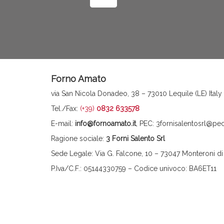
Forno Amato
via San Nicola Donadeo, 38 – 73010 Lequile (LE) Italy
Tel./Fax:
(+39)
0832 633578
E-mail:
info@fornoamato.it
, PEC: 3fornisalentosrl@pec.
Ragione sociale:
3 Forni Salento Srl
Sede Legale: Via G. Falcone, 10 – 73047 Monteroni di
P.Iva/C.F.: 05144330759 – Codice univoco: BA6ET11