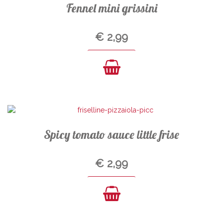
Fennel mini grissini
€
2,99
Spicy tomato sauce little frise
€
2,99