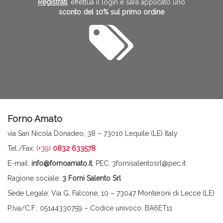
Registrati
, effettua il login e sarà applicato uno
sconto del 10% sul primo ordine
Forno Amato
via San Nicola Donadeo, 38 – 73010 Lequile (LE) Italy
Tel./Fax:
(+39)
0832 633578
E-mail:
info@fornoamato.it
, PEC: 3fornisalentosrl@pec.it
Ragione sociale:
3 Forni Salento Srl
Sede Legale: Via G. Falcone, 10 – 73047 Monteroni di Lecce (LE)
P.Iva/C.F.: 05144330759 – Codice univoco: BA6ET11