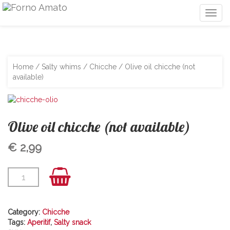
Togg
navig
Home
/
Salty whims
/
Chicche
/ Olive oil chicche (not
available)
Olive oil chicche (not available)
€
2,99
Category:
Chicche
Tags:
Aperitif
,
Salty snack